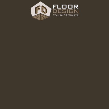
έτηση Πόρτας La