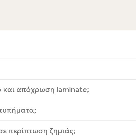
;
ο και απόχρωση laminate;
χτυπήματα;
σε περίπτωση ζημιάς;