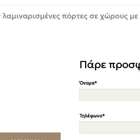
 λαμιναρισμένες πόρτες σε χώρους με
Πάρε προσ
ί μας
Όνομα*
περισσότερα;
τα social media για να
Τηλέφωνο*