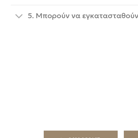
5. Μπορούν να εγκατασταθούν
Επικοινωνήστε μαζ
Έχετε ερωτήσεις ή θέλετε να μάθετε 
Επικοινωνήστε μαζί μας ή βρείτε μας σ
είστε πάντα ενημερωμένοι.