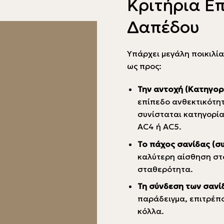
Κριτήρια Ε
Δαπέδου
Υπάρχει μεγάλη ποικιλί
ως προς:
Την αντοχή (Κατηγορί
επίπεδο ανθεκτικότητ
συνίσταται κατηγορία
AC4 ή AC5.
Το πάχος σανίδας (σ
καλύτερη αίσθηση στ
σταθερότητα.
Τη σύνδεση των σανί
παράδειγμα, επιτρέπο
κόλλα.