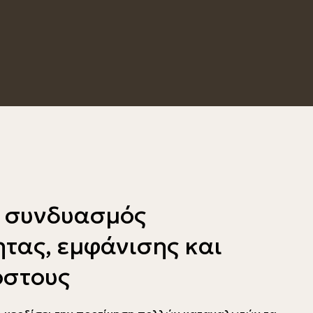
 συνδυασμός
ητας, εμφάνισης και
όστους