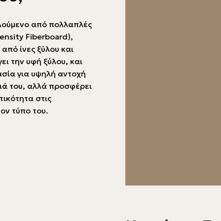
ελούμενο από πολλαπλές
nsity Fiberboard),
από ίνες ξύλου και
ι την υφή ξύλου, και
ασία για υψηλή αντοχή
ειά του, αλλά προσφέρει
τικότητα στις
τον τύπο του.