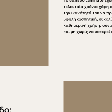
Το δάπεδο Laminate έχε
τελευταία χρόνια χάρη σ
την ικανότητά του να π
υψηλή αισθητική, ευκολ
καθημερινή χρήση, συνι
και μη χωρίς να υστερεί
δο;