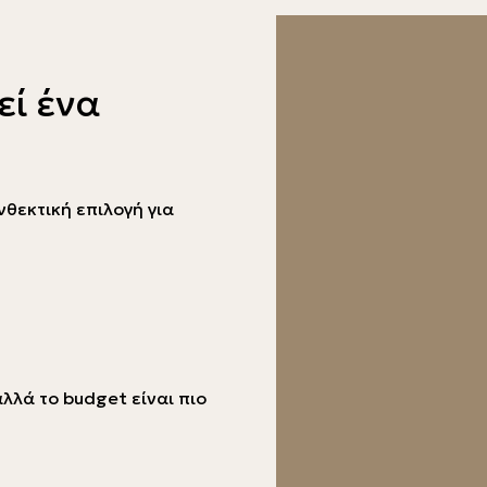
εί ένα
νθεκτική επιλογή για
λλά το budget είναι πιο