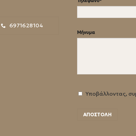
Τηλέφωνο*
6971628104
Μήνυμα
Υποβάλλοντας, συ