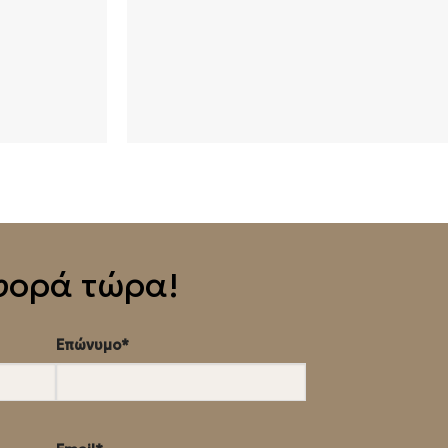
φορά τώρα!
Επώνυμο*