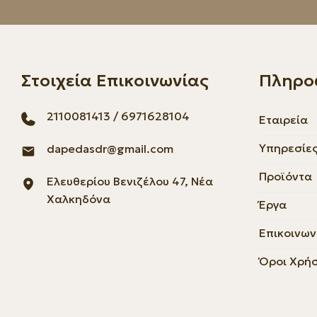
Στοιχεία Επικοινωνίας
Πληρο
2110081413
/
6971628104
Εταιρεία
Υπηρεσίε
dapedasdr@gmail.com
Προϊόντα
Ελευθερίου Βενιζέλου 47, Νέα
Χαλκηδόνα
Έργα
Επικοινων
Όροι Χρή