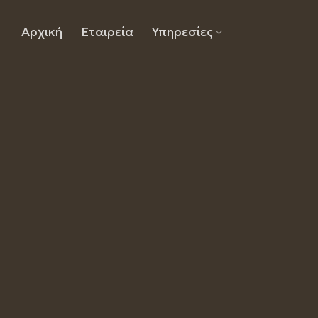
Skip
to
Αρχική
Εταιρεία
Υπηρεσίες
content
Βινυλ