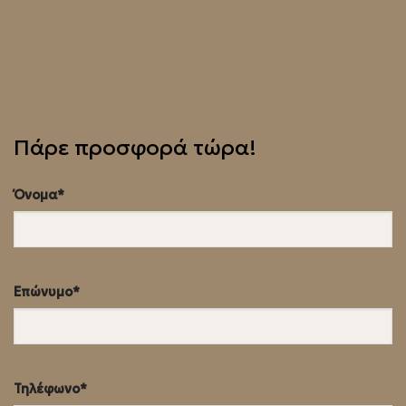
Πάρε προσφορά τώρα!
Όνομα*
Επώνυμο*
Τηλέφωνο*